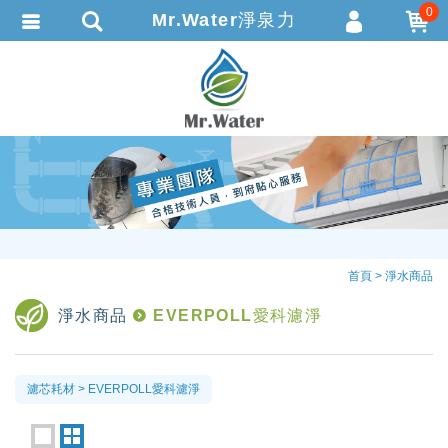
0
Mr.Water淨泉力
會員登入
繁體中文
會員註冊
忘記密碼
訂單查詢
追蹤清單
TRACK LISTING
匯款通知
首頁
淨水商品
淨水商品
EVERPOLL愛科濾淨
濾芯耗材
EVERPOLL愛科濾淨