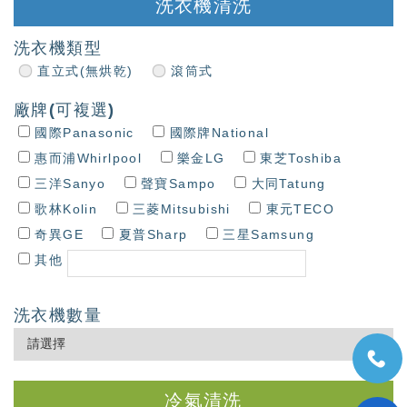
洗衣機清洗
洗衣機類型
直立式(無烘乾)
滾筒式
廠牌(可複選)
國際Panasonic
國際牌National
惠而浦Whirlpool
樂金LG
東芝Toshiba
三洋Sanyo
聲寶Sampo
大同Tatung
歌林Kolin
三菱Mitsubishi
東元TECO
奇異GE
夏普Sharp
三星Samsung
其他
洗衣機數量
冷氣清洗