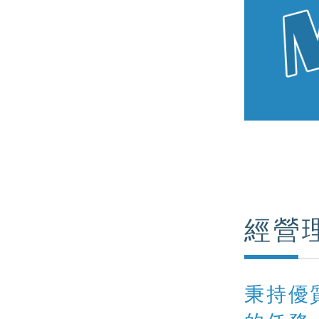
經營
秉持優