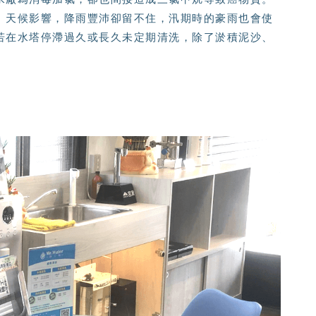
、天候影響，降雨豐沛卻留不住，汛期時的豪雨也會使
若在水塔停滯過久或長久未定期清洗，除了淤積泥沙、