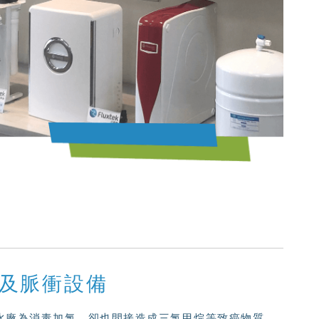
術及脈衝設備
水廠為消毒加氯，卻也間接造成三氯甲烷等致癌物質。