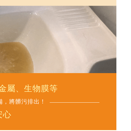
金屬、生物膜等
備，將髒污排出！
安心