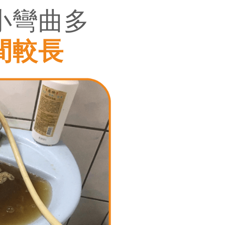
小彎曲多
間較長