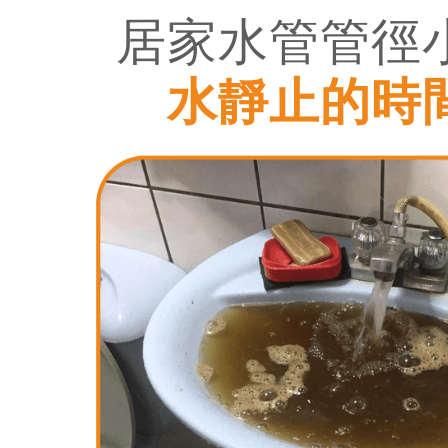
居家水管管徑
水靜止的時